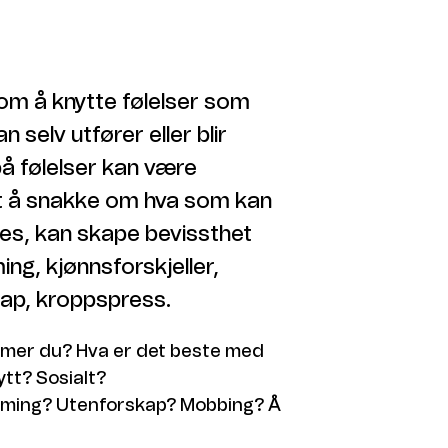
bbing? Humor? Hvorfor? Hvordan
?
uppe som heter «skolen» og av en
nlig å være anonym på nett? Har
 om å knytte følelser som
 selv utfører eller blir
på følelser kan være
et å snakke om hva som kan
ves, kan skape bevissthet
ng, kjønnsforskjeller,
ap, kroppspress.
amer du? Hva er det beste med
tt? Sosialt?
aming? Utenforskap? Mobbing? Å