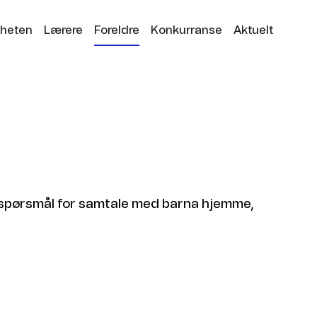
igheten
Lærere
Foreldre
Konkurranse
Aktuelt
nsspørsmål for samtale med barna hjemme,