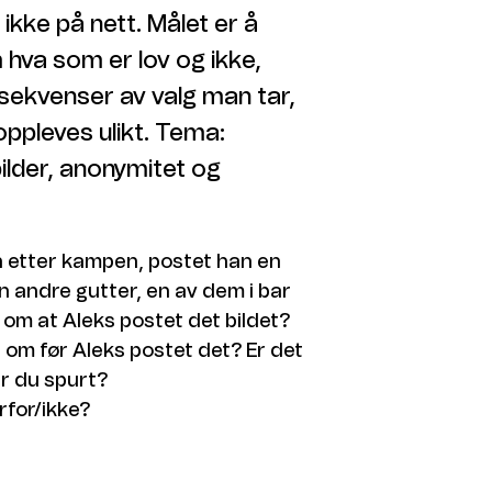
ikke på nett. Målet er å
 hva som er lov og ikke,
sekvenser av valg man tar,
ppleves ulikt. Tema:
bilder, anonymitet og
n etter kampen, postet han en
n andre gutter, en av dem i bar
om at Aleks postet det bildet?
 om før Aleks postet det? Er det
ir du spurt?
rfor/ikke?
lm av Aleks som springer rundt på