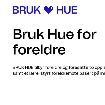
Hopp
til
innhold
Bruk Hue for
foreldre
BRUK HUE tilbyr foreldre og foresatte to op
samt et lærerstyrt foreldremøte basert på in