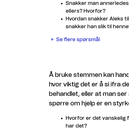
Snakker man annerledes 
ellers? Hvorfor?
Hvordan snakker Aleks til
snakker han slik til henne
Se flere spørsmål
Hvordan snakker Aleks til
snakker han slik til henne
Er det mange jenter som
være jente enn gutt når
Er det noe vi voksne ikke
Å bruke stemmen kan hand
gamingen? Noe du vil at je
hvor viktig det er å si ifra
Hva tenker du om Aleks?
behandlet, eller at man ser 
Tror du han har god eller 
han utenfor?
spørre om hjelp er en styrk
Hva tenker du om Liam? 
god og dårlig på?
Hvorfor er det vanskelig 
Hva er det Liam driver me
har det?