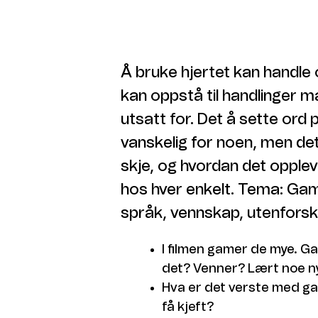
fotballbanen. Er det mo
tror du Aleks har det her
Filmen ble postet i en gr
anonym bruker. Er det va
Å bruke hjertet kan handle
dere slike grupper?
kan oppstå til handlinger man
utsatt for. Det å sette ord 
vanskelig for noen, men d
skje, og hvordan det opple
hos hver enkelt. Tema: Gami
språk, vennskap, utenforsk
I filmen gamer de mye. G
det? Venner? Lært noe ny
Hva er det verste med g
få kjeft?