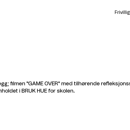
Frivill
plegg; filmen "GAME OVER" med tilhørende refleksjo
nholdet i BRUK HUE for skolen.