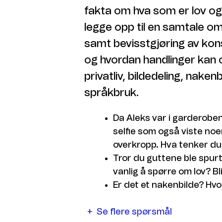
fakta om hva som er lov og 
legge opp til en samtale om
samt bevisstgjøring av kon
og hvordan handlinger kan o
privatliv, bildedeling, naken
språkbruk.
Da Aleks var i garderobe
selfie som også viste noe
overkropp. Hva tenker du 
Tror du guttene ble spurt
vanlig å spørre om lov? Bl
Er det et nakenbilde? Hvo
Se flere spørsmål
Det ble også postet en fi