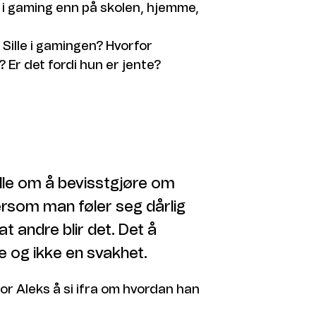
i gaming enn på skolen, hjemme,
 Sille i gamingen? Hvorfor
? Er det fordi hun er jente?
 Sille i gamingen? Hvorfor
? Er det fordi hun er jente?
 gamer? Er det annerledes å
 man gamer? Hvorfor?
 skjønner eller får med oss med
le om å bevisstgjøre om
g og vi skal vite?
 dersom man føler seg dårlig
 Hvordan har han det?
at andre blir det. Det å
dårlig selvtillit? Hvorfor havner
e og ikke en svakhet.
Hvordan har han det? Hva er Liam
for Aleks å si ifra om hvordan han
d inne på do? Er det vanlig å